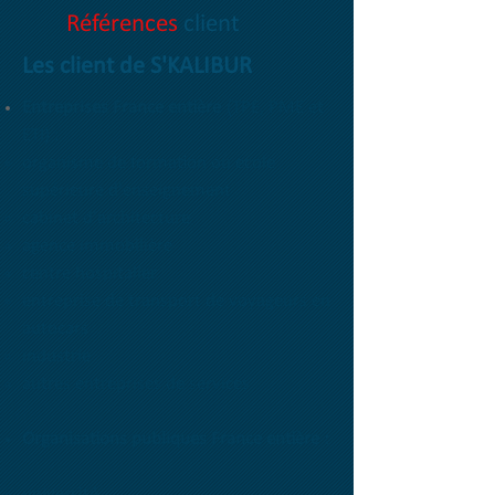
Références
client
Les client de S'KALIBUR
Entreprises France entière
(TPE, PME et
ETI) :
organisme de formation ou école
supérieure d'enseignement
cabinet d'architecture
agence immobilière
centre hospitalier
entreprise de transport de voyageurs en
autocars
industrie
autres entreprises de services
Organisations publiques France entière :
université