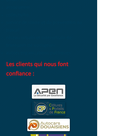
association
collectivité
service de santé et de prévention au
travail
réseau urbain et interurbain de
transport de voyageurs
autres organisations publiques
Les clients qui nous font
confiance :