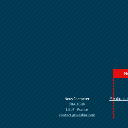
Numéro 
qu'orga
DREETS 
N
Nous Contacter
Mentions l
S'KALIBUR
LILLE - France
contact@skalibur.com