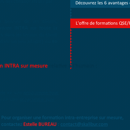
irs des collaborateurs par
Découvrez les 6 avantages 
!
 besoins de ses clients,
L'offre de formations QSE
ations INTRA
sur toute la
s dans les locaux du client
e dans un lieu adapté) ou
en
n INTRA sur mesure
relative à l'humain :
rie >> voir
programme type
s >>
voir
programme type
Pour organiser une formation intra-entreprise sur mesure,
contactez
Estelle BUREAU
:
contact@skalibur.com