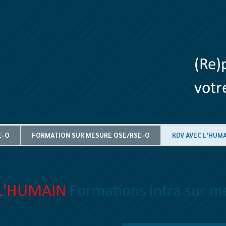
(Re)
votr
E-O
FORMATION SUR MESURE QSE/RSE-O
RDV AVEC L'HUM
 L'HUMAIN
Formations intra sur 