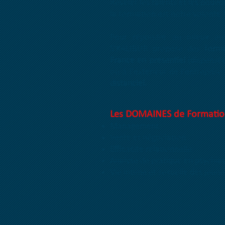
Révéler les talents et les pouvo
la formation est notre volonté 
Pour répondre au mieux aux
S'KALIBUR propose des
form
France en présentiel
(dispensée
ou à l'extérieur de l'entrepris
distanciel.
Les DOMAINES de Formatio
Management
Vente et négociation
Efficacité relationnelle
Analyse de pratique en psychiat
Vie intime et sexuelle des jeune