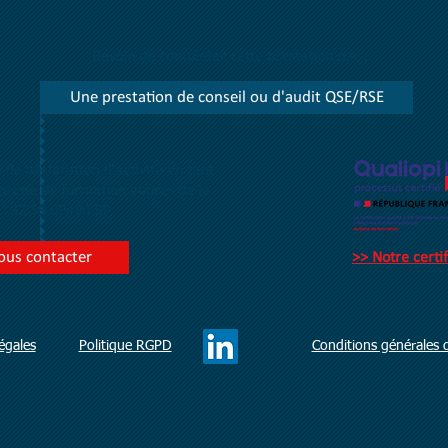
Besoin de compléter cette prestation par :
Une prestation de conseil ou d'audit QSE/RSE
de déclaration
d'activité
en tant
nisme de formation
auprès de la
: 32 59 09490 59
ous contacter
>> Notre certif
égales
Politique RGPD
Conditions générales 